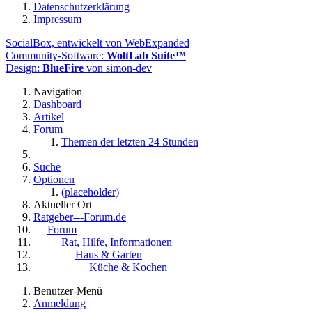
Datenschutzerklärung
Impressum
SocialBox, entwickelt von WebExpanded
Community-Software:
WoltLab Suite™
Design:
BlueFire
von simon-dev
Navigation
Dashboard
Artikel
Forum
Themen der letzten 24 Stunden
Suche
Optionen
(placeholder)
Aktueller Ort
Ratgeber---Forum.de
Forum
Rat, Hilfe, Informationen
Haus & Garten
Küche & Kochen
Benutzer-Menü
Anmeldung