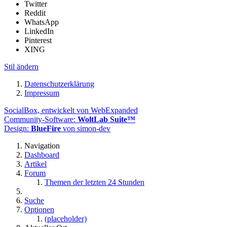
Twitter
Reddit
WhatsApp
LinkedIn
Pinterest
XING
Stil ändern
Datenschutzerklärung
Impressum
SocialBox, entwickelt von WebExpanded
Community-Software:
WoltLab Suite™
Design:
BlueFire
von simon-dev
Navigation
Dashboard
Artikel
Forum
Themen der letzten 24 Stunden
Suche
Optionen
(placeholder)