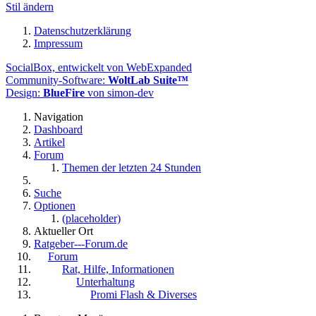
Stil ändern
Datenschutzerklärung
Impressum
SocialBox, entwickelt von WebExpanded
Community-Software:
WoltLab Suite™
Design:
BlueFire
von simon-dev
Navigation
Dashboard
Artikel
Forum
Themen der letzten 24 Stunden
Suche
Optionen
(placeholder)
Aktueller Ort
Ratgeber---Forum.de
Forum
Rat, Hilfe, Informationen
Unterhaltung
Promi Flash & Diverses