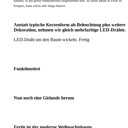
handelt, in das grüne Plastikstreifen eingeklemmt sind. So einen Baum in Form zu
bringen, kann schon sehr lange dauern.
Anstatt typische Kerzenform als Beleuchtung plus weitere
Dekoration, nehmen wir gleich mehrfarbige LED-Drähte.
LED-Draht um den Baum wickeln. Fertig
Funktionstest
Nun noch eine Girlande herum
Fertig ist der moderne Weihnachtsbaum