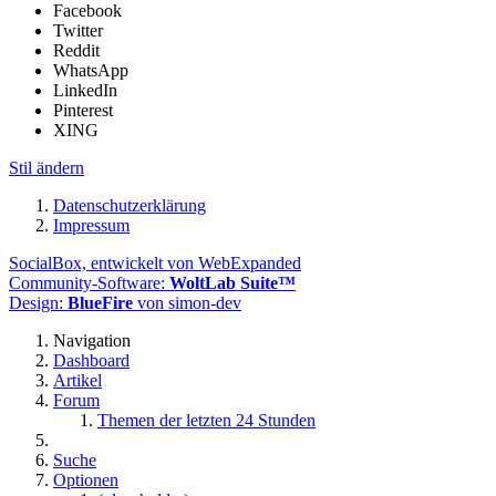
Facebook
Twitter
Reddit
WhatsApp
LinkedIn
Pinterest
XING
Stil ändern
Datenschutzerklärung
Impressum
SocialBox, entwickelt von WebExpanded
Community-Software:
WoltLab Suite™
Design:
BlueFire
von simon-dev
Navigation
Dashboard
Artikel
Forum
Themen der letzten 24 Stunden
Suche
Optionen