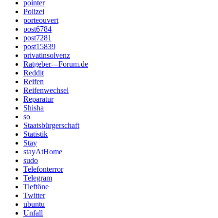
pointer
Polizei
porteouvert
post6784
post7281
post15839
privatinsolvenz
Ratgeber---Forum.de
Reddit
Reifen
Reifenwechsel
Reparatur
Shisha
so
Staatsbürgerschaft
Statistik
Stay
stayAtHome
sudo
Telefonterror
Telegram
Tieftöne
Twitter
ubuntu
Unfall