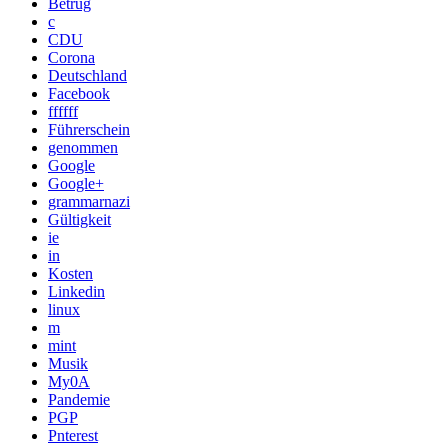
Betrug
c
CDU
Corona
Deutschland
Facebook
ffffff
Führerschein
genommen
Google
Google+
grammarnazi
Gültigkeit
ie
in
Kosten
Linkedin
linux
m
mint
Musik
My0A
Pandemie
PGP
Pnterest