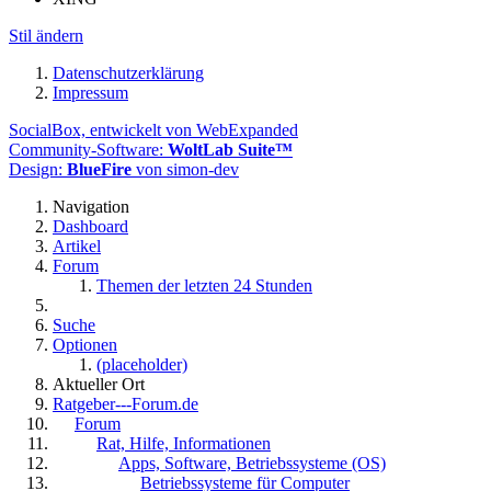
Stil ändern
Datenschutzerklärung
Impressum
SocialBox, entwickelt von WebExpanded
Community-Software:
WoltLab Suite™
Design:
BlueFire
von simon-dev
Navigation
Dashboard
Artikel
Forum
Themen der letzten 24 Stunden
Suche
Optionen
(placeholder)
Aktueller Ort
Ratgeber---Forum.de
Forum
Rat, Hilfe, Informationen
Apps, Software, Betriebssysteme (OS)
Betriebssysteme für Computer