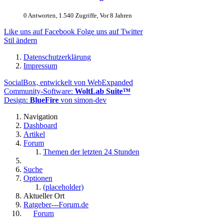
0 Antworten, 1.540 Zugriffe, Vor 8 Jahren
Like uns auf Facebook
Folge uns auf Twitter
Stil ändern
Datenschutzerklärung
Impressum
SocialBox, entwickelt von WebExpanded
Community-Software:
WoltLab Suite™
Design:
BlueFire
von simon-dev
Navigation
Dashboard
Artikel
Forum
Themen der letzten 24 Stunden
Suche
Optionen
(placeholder)
Aktueller Ort
Ratgeber---Forum.de
Forum